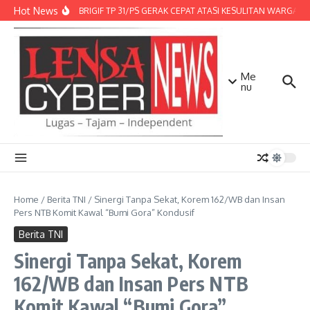
Lewati ke konten
Hot News
DENMA BRIGIF TP 31/PS GERAK CEPAT ATASI KESULITAN WARGA, D
Me
nu
Home
/
Berita TNI
/
Sinergi Tanpa Sekat, Korem 162/WB dan Insan
Pers NTB Komit Kawal “Bumi Gora” Kondusif
Berita TNI
Sinergi Tanpa Sekat, Korem
162/WB dan Insan Pers NTB
Komit Kawal “Bumi Gora”