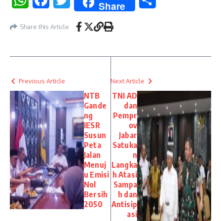
WhatsApp
Facebook
Twitter
Share
Share
Share this Article
Previous Article
Next Article
NTB
TNI AD
Gande
dan
ng
Pempr
IESR
ov
Susun
Jabar
Peta
Satuka
Jalan
n
Menuj
Langka
u Emisi
h Atasi
Nol
Sampa
Bersih
h dan
2050
Antisip
asi