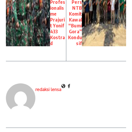
Profes
Pers
ionalis
NTB
me
Komit
Prajuri
Kawal
t Yonif
“Bumi
433
Gora”
Kostra
Kondu
d
sif
redaksi lensa