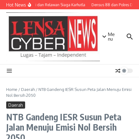
Lewati ke konten
Hot News
TNI-Polri dan Relawan Siaga Karhutla
Densus 88 dan Polres Dilibat
Me
nu
Home
/
Daerah
/
NTB Gandeng IESR Susun Peta Jalan Menuju Emisi
Nol Bersih 2050
Daerah
NTB Gandeng IESR Susun Peta
Jalan Menuju Emisi Nol Bersih
2050