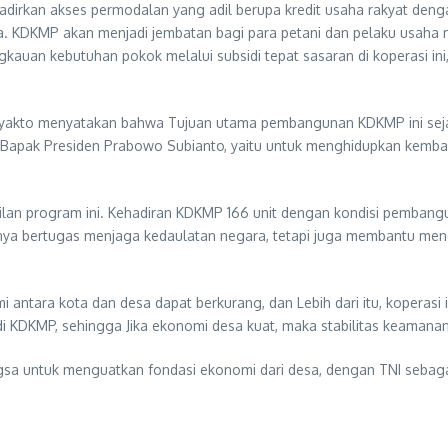
adirkan akses permodalan yang adil berupa kredit usaha rakyat denga
. KDKMP akan menjadi jembatan bagi para petani dan pelaku usaha 
kauan kebutuhan pokok melalui subsidi tepat sasaran di koperasi ini
udyakto menyatakan bahwa Tujuan utama pembangunan KDKMP ini sej
 Bapak Presiden Prabowo Subianto, yaitu untuk menghidupkan kembali
n program ini. Kehadiran KDKMP 166 unit dengan kondisi pembangun
anya bertugas menjaga kedaulatan negara, tetapi juga membantu meng
ntara kota dan desa dapat berkurang, dan Lebih dari itu, koperasi
di KDKMP, sehingga Jika ekonomi desa kuat, maka stabilitas keamana
gsa untuk menguatkan fondasi ekonomi dari desa, dengan TNI sebaga