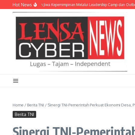
Lewati ke konten
Hot News
a Akpol Tanamkan Jiwa Kepemimpinan Melalui Leadership Camp dan Outbound Le
Home
/
Berita TNI
/
Sinergi TNI-Pemerintah Perkuat Ekonomi Desa, P
Berita TNI
Sinergi TNI-Pemerinta