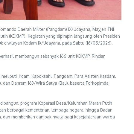
Komando Daerah Militer (Pangdam) IX/Udayana, Mayjen TNI
utih (KDKMP). Kegiatan yang dipimpin langsung oleh Presiden
asuk diwilayah Kodam IX/Udayana, pada Sabtu (16/05/2026).
berhasil membangun sebanyak 166 unit KDKMP. Rincian
, meliputi, Irdam, Kapoksahli Pangdam, Para Asisten Kasdam,
), dan Danrem 163/Wira Satya (Bali), beserta Forkopimda
ah dibangun, program Koperasi Desa/Kelurahan Merah Putih
atan berbagai kementerian, lembaga negara, hingga Badan
utan, dan memberikan dampak nyata bagi kesejahteraan warga