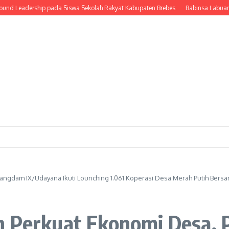
adership pada Siswa Sekolah Rakyat Kabupaten Brebes
Babinsa Labuan Teren
angdam IX/Udayana Ikuti Lounching 1.061 Koperasi Desa Merah Putih Bersa
h Perkuat Ekonomi Desa,