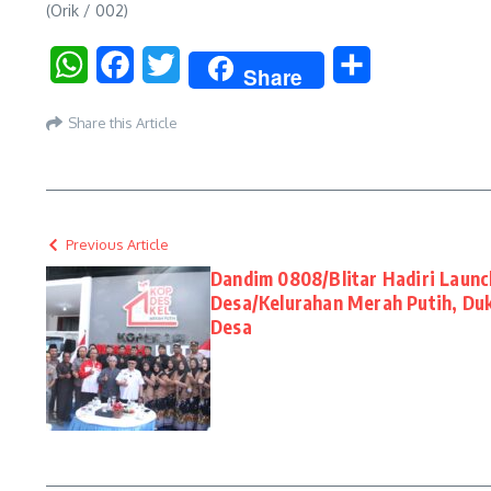
(Orik / 002)
WhatsApp
Facebook
Twitter
Share
Share
Share this Article
Previous Article
Dandim 0808/Blitar Hadiri Launc
Desa/Kelurahan Merah Putih, D
Desa