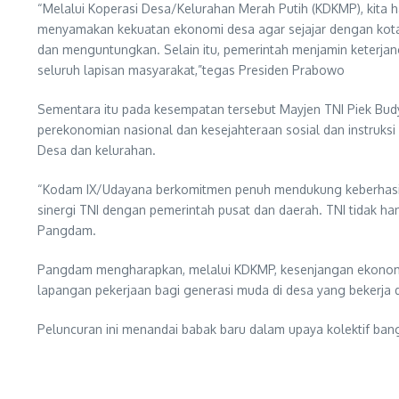
“Melalui Koperasi Desa/Kelurahan Merah Putih (KDKMP), kita h
menyamakan kekuatan ekonomi desa agar sejajar dengan kota
dan menguntungkan. Selain itu, pemerintah menjamin keterjang
seluruh lapisan masyarakat,”tegas Presiden Prabowo
Sementara itu pada kesempatan tersebut Mayjen TNI Piek B
perekonomian nasional dan kesejahteraan sosial dan instruksi
Desa dan kelurahan.
“Kodam IX/Udayana berkomitmen penuh mendukung keberhasila
sinergi TNI dengan pemerintah pusat dan daerah. TNI tidak h
Pangdam.
Pangdam mengharapkan, melalui KDKMP, kesenjangan ekonomi a
lapangan pekerjaan bagi generasi muda di desa yang bekerja 
Peluncuran ini menandai babak baru dalam upaya kolektif ban