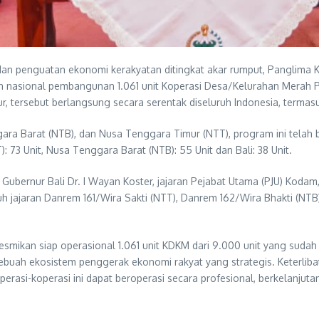
an penguatan ekonomi kerakyatan ditingkat akar rumput, Panglima 
an nasional pembangunan 1.061 unit Koperasi Desa/Kelurahan Merah P
ur, tersebut berlangsung secara serentak diseluruh Indonesia, term
ra Barat (NTB), dan Nusa Tenggara Timur (NTT), program ini telah 
73 Unit, Nusa Tenggara Barat (NTB): 55 Unit dan Bali: 38 Unit.
Gubernur Bali Dr. I Wayan Koster, jajaran Pejabat Utama (PJU) Kodam
uh jajaran Danrem 161/Wira Sakti (NTT), Danrem 162/Wira Bhakti (NTB
resmikan siap operasional 1.061 unit KDKM dari 9.000 unit yang sud
ebuah ekosistem penggerak ekonomi rakyat yang strategis. Keterlib
operasi-koperasi ini dapat beroperasi secara profesional, berkelanj