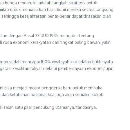
n bunga rendah. Ini adalah langkah strategis untuk
mikro untuk memasarkan hasil bumi mereka secara langsung
, sehingga kesejahteraan benar-benar dapat dirasakan oleh
alan dengan Pasal 33 UUD 1945 mengatur tentang
 roda ekonomi kerakyatan dari tingkat paling bawah, yakni
an sudah mencapai 100℅ diwilayah kita adalah bukti nyata
atasi kesulitan rakyat melalui pemberdayaan ekonomi,”ujar
 ini bisa menjadi motor penggerak baru untuk membuka
n dan ketahanan nasional kita juga akan semakin kokoh.
i salah satu pilar pendukung utamanya,”tandasnya.