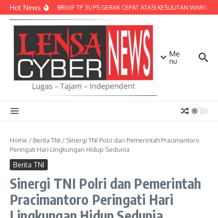
Lewati ke konten
Hot News
DENMA BRIGIF TP 31/PS GERAK CEPAT ATASI KESULITAN WARGA, D
Me
nu
Home
/
Berita TNI
/
Sinergi TNI Polri dan Pemerintah Pracimantoro
Peringati Hari Lingkungan Hidup Sedunia
Berita TNI
Sinergi TNI Polri dan Pemerintah
Pracimantoro Peringati Hari
Lingkungan Hidup Sedunia