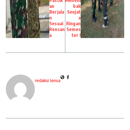
Pastik
Menem
an
bak
Berjala
Senjat
n
a
Sesuai
Ringan
Rencan
Semes
a
ter I
redaksi lensa