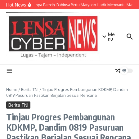
Lewati ke konten
Hot News
Ikhlas Tanpa Pamrih, Babinsa Sertu Maryono Hadir Membantu Masya
Me
nu
Home
/
Berita TNI
/
Tinjau Progres Pembangunan KDKMP, Dandim
0819 Pasuruan Pastikan Berjalan Sesuai Rencana
Berita TNI
Tinjau Progres Pembangunan
KDKMP, Dandim 0819 Pasuruan
Pastikan Berjalan Sesuai Rencana