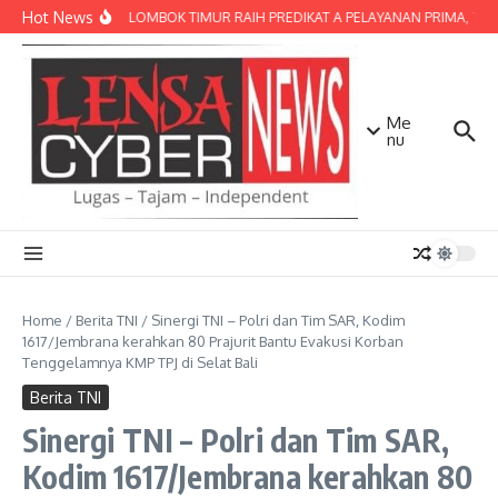
Lewati ke konten
Hot News
POLRES LOMBOK TIMUR RAIH PREDIKAT A PELAYANAN PRIMA, TERBA
Me
nu
Home
/
Berita TNI
/
Sinergi TNI – Polri dan Tim SAR, Kodim
1617/Jembrana kerahkan 80 Prajurit Bantu Evakusi Korban
Tenggelamnya KMP TPJ di Selat Bali
Berita TNI
Sinergi TNI – Polri dan Tim SAR,
Kodim 1617/Jembrana kerahkan 80