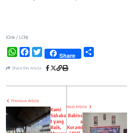
(Orik / LCN)
WhatsApp
Facebook
Twitter
Share
Share
Share this Article
Previous Article
Next Article
Kami
Sahaba
Babins
t yang
a
Baik,
Korami