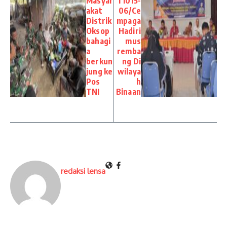
Masyar
l 1015-
akat
06/Ce
Distrik
mpaga
Oksop
Hadiri
bahagi
mus
a
remba
berkun
ng Di
jung ke
wilaya
Pos
h
TNI
Binaan
redaksi lensa