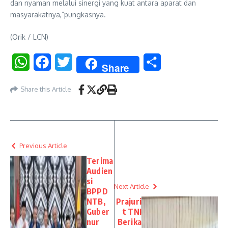
dan nyaman melalui sinergi yang kuat antara aparat dan
masyarakatnya,”pungkasnya.
(Orik / LCN)
WhatsApp
Facebook
Twitter
Share
Share
Share this Article
Previous Article
Terima
Audien
si
Next Article
BPPD
NTB,
Prajuri
Guber
t TNI
nur
Berika