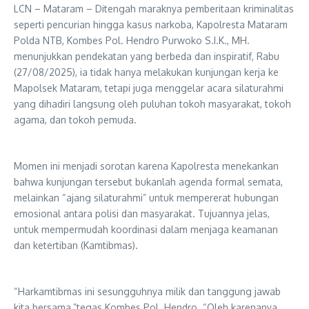
LCN – Mataram – Ditengah maraknya pemberitaan kriminalitas
seperti pencurian hingga kasus narkoba, Kapolresta Mataram
Polda NTB, Kombes Pol. Hendro Purwoko S.I.K., MH.
menunjukkan pendekatan yang berbeda dan inspiratif, Rabu
(27/08/2025), ia tidak hanya melakukan kunjungan kerja ke
Mapolsek Mataram, tetapi juga menggelar acara silaturahmi
yang dihadiri langsung oleh puluhan tokoh masyarakat, tokoh
agama, dan tokoh pemuda.
Momen ini menjadi sorotan karena Kapolresta menekankan
bahwa kunjungan tersebut bukanlah agenda formal semata,
melainkan “ajang silaturahmi” untuk mempererat hubungan
emosional antara polisi dan masyarakat. Tujuannya jelas,
untuk mempermudah koordinasi dalam menjaga keamanan
dan ketertiban (Kamtibmas).
“Harkamtibmas ini sesungguhnya milik dan tanggung jawab
kita bersama,”tegas Kombes Pol. Hendro. “Oleh karenanya,