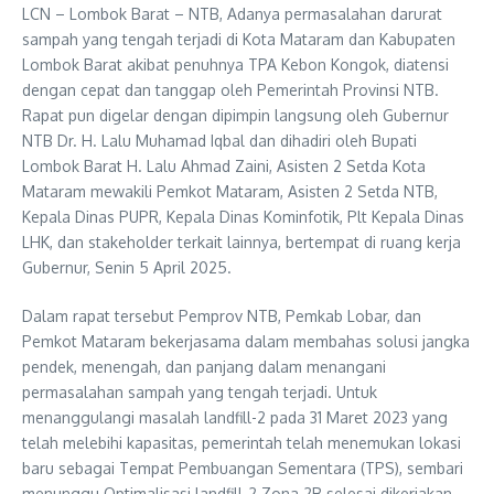
LCN – Lombok Barat – NTB, Adanya permasalahan darurat
sampah yang tengah terjadi di Kota Mataram dan Kabupaten
Lombok Barat akibat penuhnya TPA Kebon Kongok, diatensi
dengan cepat dan tanggap oleh Pemerintah Provinsi NTB.
Rapat pun digelar dengan dipimpin langsung oleh Gubernur
NTB Dr. H. Lalu Muhamad Iqbal dan dihadiri oleh Bupati
Lombok Barat H. Lalu Ahmad Zaini, Asisten 2 Setda Kota
Mataram mewakili Pemkot Mataram, Asisten 2 Setda NTB,
Kepala Dinas PUPR, Kepala Dinas Kominfotik, Plt Kepala Dinas
LHK, dan stakeholder terkait lainnya, bertempat di ruang kerja
Gubernur, Senin 5 April 2025.
Dalam rapat tersebut Pemprov NTB, Pemkab Lobar, dan
Pemkot Mataram bekerjasama dalam membahas solusi jangka
pendek, menengah, dan panjang dalam menangani
permasalahan sampah yang tengah terjadi. Untuk
menanggulangi masalah landfill-2 pada 31 Maret 2023 yang
telah melebihi kapasitas, pemerintah telah menemukan lokasi
baru sebagai Tempat Pembuangan Sementara (TPS), sembari
menunggu Optimalisasi landfill-2 Zona 2B selesai dikerjakan.