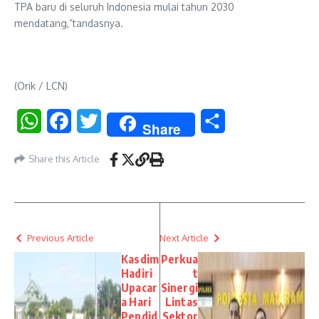
TPA baru di seluruh Indonesia mulai tahun 2030
mendatang,”tandasnya.
(Orik / LCN)
WhatsApp
Facebook
Twitter
Share
Share
Share this Article
Previous Article
Next Article
Kasdim
Perkua
Hadiri
t
Upacar
Sinergi
a Hari
Lintas
Pendid
Sektor