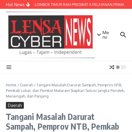
Lewati ke konten
Hot News
POLRES LOMBOK TIMUR RAIH PREDIKAT A PELAYANAN PRIMA, TERBA
Me
nu
Home
/
Daerah
/
Tangani Masalah Darurat Sampah, Pemprov NTB,
Pemkab Lobar, dan Pemkot Mataram Siapkan Solusi Jangka Pendek,
Menengah, dan Panjang
Daerah
Tangani Masalah Darurat
Sampah, Pemprov NTB, Pemkab