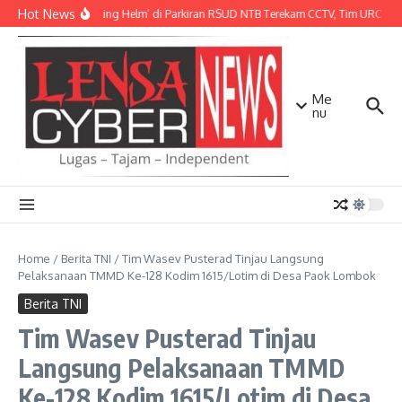
Lewati ke konten
Hot News
Aksi ‘Maling Helm’ di Parkiran RSUD NTB Terekam CCTV, Tim URC Mata
Me
nu
Home
/
Berita TNI
/
Tim Wasev Pusterad Tinjau Langsung
Pelaksanaan TMMD Ke-128 Kodim 1615/Lotim di Desa Paok Lombok
Berita TNI
Tim Wasev Pusterad Tinjau
Langsung Pelaksanaan TMMD
Ke-128 Kodim 1615/Lotim di Desa