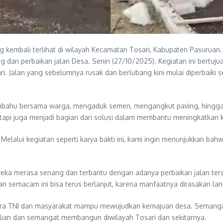
embali terlihat di wilayah Kecamatan Tosari, Kabupaten Pasuruan.
an perbaikan jalan Desa. Senin (27/10/2025). Kegiatan ini bertuju
i. Jalan yang sebelumnya rusak dan berlubang kini mulai diperbaiki
bahu bersama warga, mengaduk semen, mengangkut paving, hingga m
api juga menjadi bagian dari solusi dalam membantu meningkatkan 
elalui kegiatan seperti karya bakti ini, kami ingin menunjukkan bahw
 merasa senang dan terbantu dengan adanya perbaikan jalan tersebut
n semacam ini bisa terus berlanjut, karena manfaatnya dirasakan la
 antara TNI dan masyarakat mampu mewujudkan kemajuan desa. Seman
lian dan semangat membangun diwilayah Tosari dan sekitarnya.