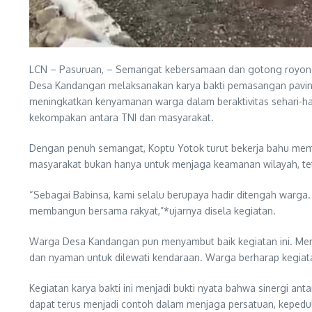
LCN – Pasuruan, – Semangat kebersamaan dan gotong royong k
Desa Kandangan melaksanakan karya bakti pemasangan paving d
meningkatkan kenyamanan warga dalam beraktivitas sehari-har
kekompakan antara TNI dan masyarakat.
Dengan penuh semangat, Koptu Yotok turut bekerja bahu mem
masyarakat bukan hanya untuk menjaga keamanan wilayah, tet
“Sebagai Babinsa, kami selalu berupaya hadir ditengah warga. M
membangun bersama rakyat,”*ujarnya disela kegiatan.
Warga Desa Kandangan pun menyambut baik kegiatan ini. Mereka
dan nyaman untuk dilewati kendaraan. Warga berharap kegiata
Kegiatan karya bakti ini menjadi bukti nyata bahwa sinergi
dapat terus menjadi contoh dalam menjaga persatuan, kepedu