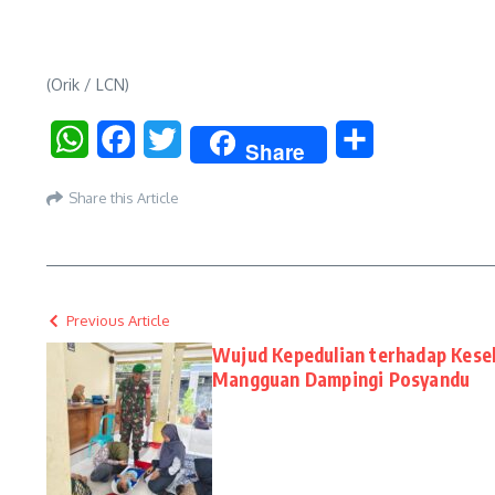
(Orik / LCN)
WhatsApp
Facebook
Twitter
Share
Share
Share this Article
Previous Article
Wujud Kepedulian terhadap Keseh
Mangguan Dampingi Posyandu