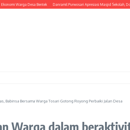
mi Warga Desa Bentek
Danramil Purwosari Apresiasi Masjid Sekolah, Dorong L
as, Babinsa Bersama Warga Tosari Gotong Royong Perbaiki Jalan Desa
n Warga dalam beraktivit