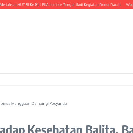
an HUT RI Ke-81, LPKA Lombok Tengah Ikuti Kegiatan Donor Darah
Wujud Kepe
 Babinsa Mangguan Dampingi Posyandu
adap Kesehatan Balita, 