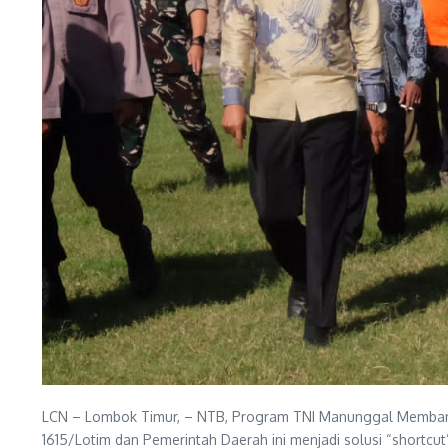
LCN – Lombok Timur, – NTB, Program TNI Manunggal Membangu
1615/Lotim dan Pemerintah Daerah ini menjadi solusi “shortcut