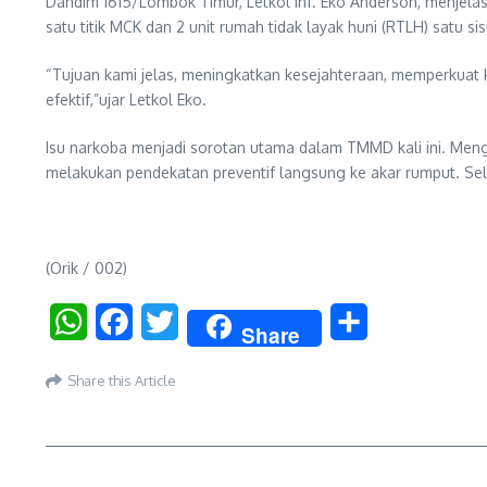
Dandim 1615/Lombok Timur, Letkol Inf. Eko Anderson, menjelas
satu titik MCK dan 2 unit rumah tidak layak huni (RTLH) satu sisi
“Tujuan kami jelas, meningkatkan kesejahteraan, memperku
efektif,”ujar Letkol Eko.
Isu narkoba menjadi sorotan utama dalam TMMD kali ini. Meng
melakukan pendekatan preventif langsung ke akar rumput. Se
(Orik / 002)
WhatsApp
Facebook
Twitter
Share
Share
Share this Article