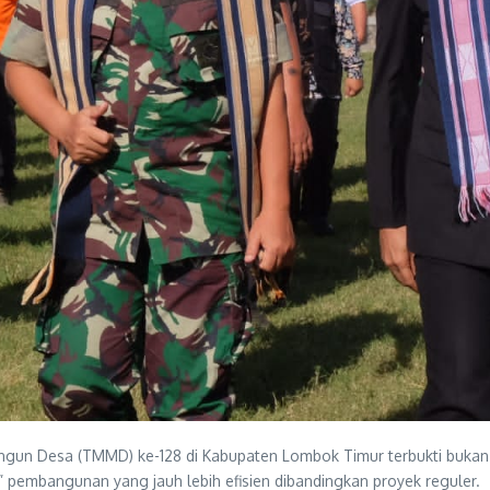
n Desa (TMMD) ke-128 di Kabupaten Lombok Timur terbukti bukan se
” pembangunan yang jauh lebih efisien dibandingkan proyek reguler.