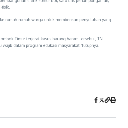
 pembangunan 4 titik sumur bor, satu bak penampungan air,
fisik.
k ke rumah-rumah warga untuk memberikan penyuluhan yang
ombok Timur terjerat kasus barang haram tersebut, TNI
u wajib dalam program edukasi masyarakat,”tutupnya.