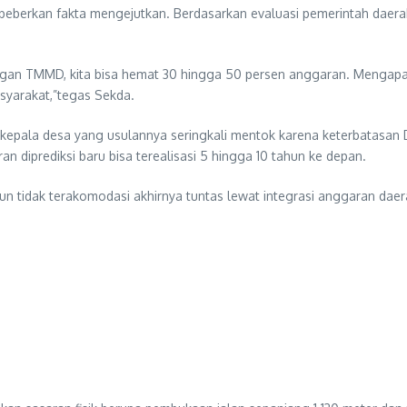
embeberkan fakta mengejutkan. Berdasarkan evaluasi pemerintah da
gan TMMD, kita bisa hemat 30 hingga 50 persen anggaran. Mengapa? K
syarakat,”tegas Sekda.
kepala desa yang usulannya seringkali mentok karena keterbatasan 
n diprediksi baru bisa terealisasi 5 hingga 10 tahun ke depan.
ahun tidak terakomodasi akhirnya tuntas lewat integrasi anggaran da