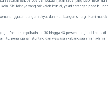
kan sasaran fisik berupa pembukaan jalan sepanjang 1.130 meter dan
 koin. Sisi lainnya yang tak kalah krusial, yakni serangan pada isu non-
at kemanunggalan dengan rakyat dan membangun sinergi. Kami masu
ingat fakta memprihatinkan 30 hingga 40 persen penghuni Lapas di L
lain itu, penanganan stunting dan wawasan kebangsaan menjadi men