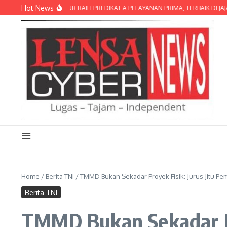
Lewati ke konten
Hot News
RES LOMBOK TIMUR RAIH PREDIKAT A PELAYANAN PRIMA, TERBAIK DI JAJARAN
Home
/
Berita TNI
/
TMMD Bukan Sekadar Proyek Fisik: Jurus Jitu 
Berita TNI
TMMD Bukan Sekadar Pr