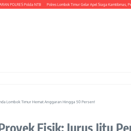
 POLRES Polda NTB
Polres Lombok Timur Gelar Apel Siaga Kamtibmas, Perkua
Pemda Lombok Timur Hemat Anggaran Hingga 50 Persen!
oyek Fisik: Jurus Jitu 