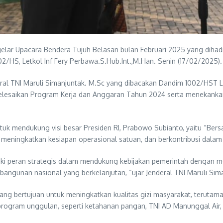
ar Upacara Bendera Tujuh Belasan bulan Februari 2025 yang dihadir
2/HS, Letkol Inf Fery Perbawa.S.Hub.Int.,M.Han. Senin (17/02/2025).
ral TNI Maruli Simanjuntak. M.Sc yang dibacakan Dandim 1002/HST L
nyelesaikan Program Kerja dan Anggaran Tahun 2024 serta menekanka
 mendukung visi besar Presiden RI, Prabowo Subianto, yaitu “Bers
l, meningkatkan kesiapan operasional satuan, dan berkontribusi dal
iki peran strategis dalam mendukung kebijakan pemerintah dengan me
bangunan nasional yang berkelanjutan, “ujar Jenderal TNI Maruli Sim
ang bertujuan untuk meningkatkan kualitas gizi masyarakat, terutama
rogram unggulan, seperti ketahanan pangan, TNI AD Manunggal Air, p