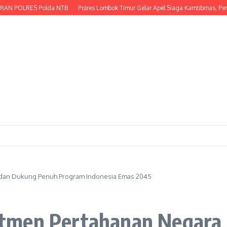
OLRES Polda NTB
Polres Lombok Timur Gelar Apel Siaga Kamtibmas, Perkuat
 dan Dukung Penuh Program Indonesia Emas 2045
tmen Pertahanan Negara