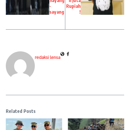
Sayang
n Juta
-
Rupiah
sayang
!
redaksi lensa
Related Posts