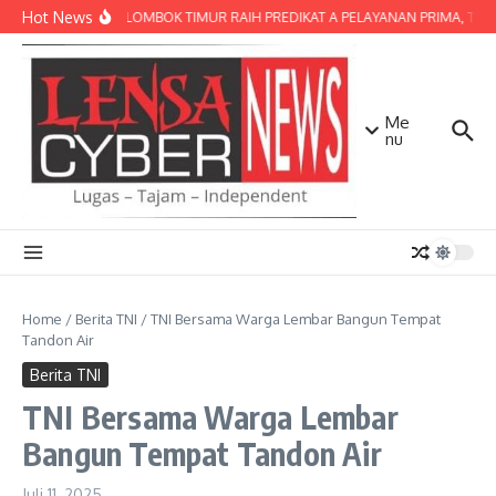
Lewati ke konten
Hot News
POLRES LOMBOK TIMUR RAIH PREDIKAT A PELAYANAN PRIMA, TERBA
Me
nu
Home
/
Berita TNI
/
TNI Bersama Warga Lembar Bangun Tempat
Tandon Air
Berita TNI
TNI Bersama Warga Lembar
Bangun Tempat Tandon Air
Juli 11, 2025