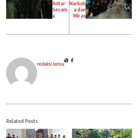
Antar
Narkob
Sesam
a dan
a
Miras
redaksi lensa
Related Posts