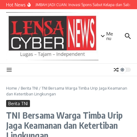
Lewati ke konten
Hot News
SULAP LIMBAH JADI CUAN: Inovasi Spons Sabut Kelapa dan Sabun C
Me
nu
Home
/
Berita TNI
/
TNI Bersama Warga Timba Urip Jaga Keamanan
dan Ketertiban Lingkungan
Berita TNI
TNI Bersama Warga Timba Urip
Jaga Keamanan dan Ketertiban
Lingkungan