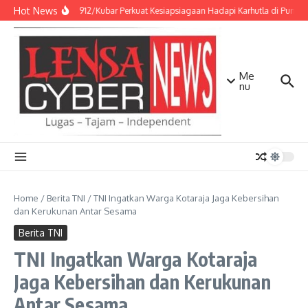
Lewati ke konten
Hot News
Kodim 0912/Kubar Perkuat Kesiapsiagaan Hadapi Karhutla di Punca
Me
nu
Home
/
Berita TNI
/
TNI Ingatkan Warga Kotaraja Jaga Kebersihan
dan Kerukunan Antar Sesama
Berita TNI
TNI Ingatkan Warga Kotaraja
Jaga Kebersihan dan Kerukunan
Antar Sesama