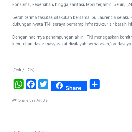
konsumsi, kebersihan, hingga sanitasi, lebih terjamin, Senin, (2
Serah terima fasilitas dilakukan bersama Ibu Laurencia sela
dukungan nyata TNI, seraya berharap infrastruktur air bersih
Dengan hadirnya penampungan air ini, TNI menegaskan komitm
kebutuhan dasar masyarakat diwilayah perbatasan,”tandasnya
(Orik / LCN)
WhatsApp
Facebook
Twitter
Share
Share
Share this Article