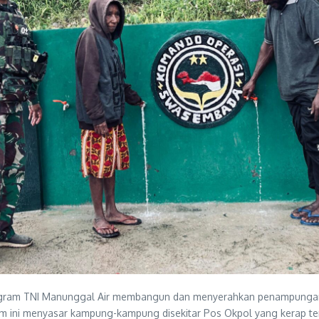
ogram TNI Manunggal Air membangun dan menyerahkan penampungan a
 ini menyasar kampung-kampung disekitar Pos Okpol yang kerap terk