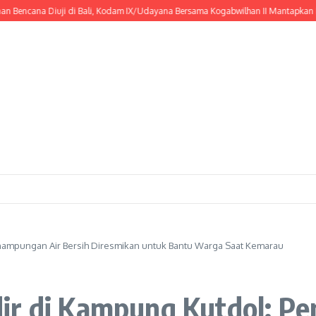
ncana Diuji di Bali, Kodam IX/Udayana Bersama Kogabwilhan II Mantapkan Resp
enampungan Air Bersih Diresmikan untuk Bantu Warga Saat Kemarau
ir di Kampung Kutdol: P