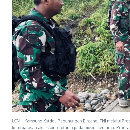
LCN – Kampung Kutdol, Pegunungan Bintang, TNI melalui Pr
keterbatasan akses air terutama pada musim kemarau. Program