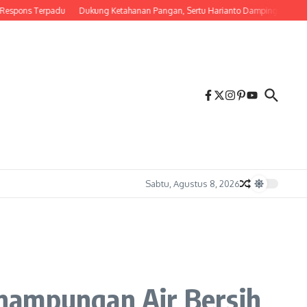
ons Terpadu
Dukung Ketahanan Pangan, Sertu Harianto Dampingi Petani Peny
Sabtu, Agustus 8, 2026
enampungan Air Bersih