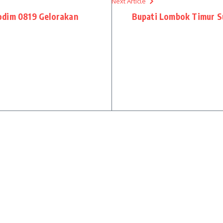
Next Article
odim 0819 Gelorakan
Bupati Lombok Timur S