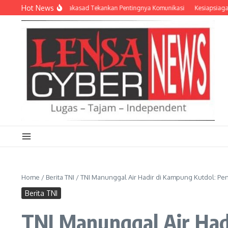
Lewati ke konten
Hot News
ali Dansatkowil, Wakasad Tekankan Pentingnya Komunikasi
Kesiapsiagaan Be
Home
/
Berita TNI
/
TNI Manunggal Air Hadir di Kampung Kutdol: P
Berita TNI
TNI Manunggal Air Had