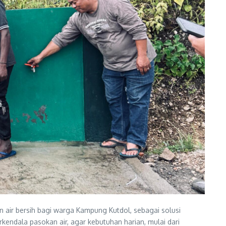
ir bersih bagi warga Kampung Kutdol, sebagai solusi
endala pasokan air, agar kebutuhan harian, mulai dari