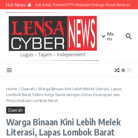
Lewati ke konten
Hot News
Dalih untuk Amal, Panmud PTA Mataram Diduga Sunat Bantuan PIP Y
Me
nu
Home
/
Daerah
/
Warga Binaan Kini Lebih Melek Literasi, Lapas
Lombok Barat Teken Kerja Sama dengan Dinas Kearsipan dan
Perpustakaan Lombok Barat
Daerah
Warga Binaan Kini Lebih Melek
Literasi, Lapas Lombok Barat