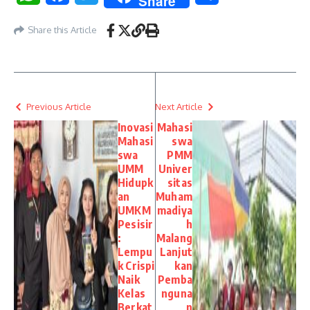
Share
Share this Article
Previous Article
Next Article
Inovasi
Mahasi
Mahasi
swa
swa
PMM
UMM
Univer
Hidupk
sitas
an
Muham
UMKM
madiya
Pesisir
h
:
Malang
Lempu
Lanjut
k Crispi
kan
Naik
Pemba
Kelas
nguna
Berkat
n