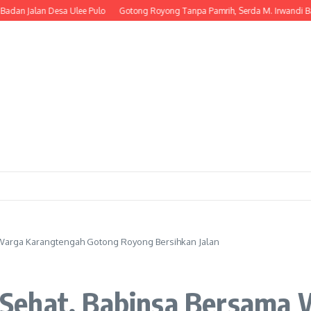
lan Desa Ulee Pulo
Gotong Royong Tanpa Pamrih, Serda M. Irwandi Bantu 
Warga Karangtengah Gotong Royong Bersihkan Jalan
Sehat, Babinsa Bersama 