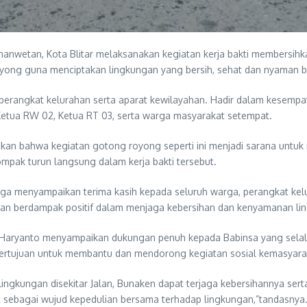
nwetan, Kota Blitar melaksanakan kegiatan kerja bakti membersihkan 
oyong guna menciptakan lingkungan yang bersih, sehat dan nyaman ba
a perangkat kelurahan serta aparat kewilayahan. Hadir dalam kesempat
etua RW 02, Ketua RT 03, serta warga masyarakat setempat.
kan bahwa kegiatan gotong royong seperti ini menjadi sarana untu
mpak turun langsung dalam kerja bakti tersebut.
a menyampaikan terima kasih kepada seluruh warga, perangkat kelur
kan berdampak positif dalam menjaga kebersihan dan kenyamanan li
 Haryanto menyampaikan dukungan penuh kepada Babinsa yang selalu
tujuan untuk membantu dan mendorong kegiatan sosial kemasyarakata
 lingkungan disekitar Jalan, Bunaken dapat terjaga kebersihannya s
ut sebagai wujud kepedulian bersama terhadap lingkungan,”tandasnya