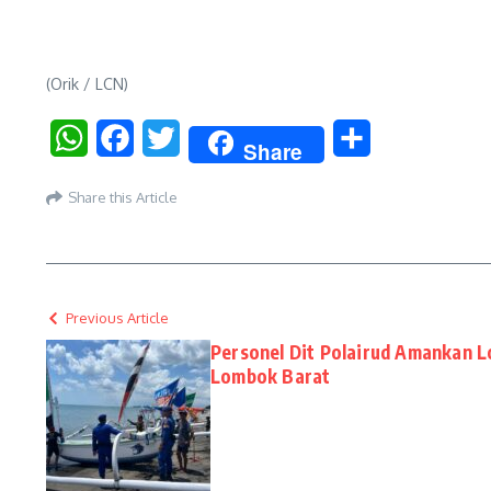
(Orik / LCN)
WhatsApp
Facebook
Twitter
Share
Share
Share this Article
Previous Article
Personel Dit Polairud Amankan 
Lombok Barat