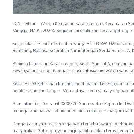
LCN – Blitar – Warga Kelurahan Karangtengah, Kecamatan Sana
Minggu (14/09/2025). Kegiatan ini dilakukan secara gotong r
Kerja bakti tersebut diikuti oleh warga RT. 03 RW. 02 bersam
Bambang, Babinsa Kelurahan Karangtengah Serda Samsul A, K
Babinsa Kelurahan Karangtengah, Serda Samsul A, menyampai
kewilayahan. Ia juga mengapresiasi antusiasme warga yang ko
Ketua RT 03 Kelurahan Karangtengah dalam kesempatan itu jug
pembersihan lingkungan. Menurutnya, kerja sama yang baik a
Sementara itu, Danramil 0808/20 Sananwetan Kapten Inf Dwi
menegaskan bahwa kehadiran Babinsa ditengah masyarakat ber
Dengan adanya kegiatan kerja bakti tersebut, warga berharap
masyarakat. Gotong royong ini juga diharapkan terus berlanj