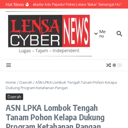
Lewati ke konten
Hot News
Bukan Sekadar Adu Pepadu! Polres Lotara ‘Bakar’ Semangat HUT KLU 
Me
nu
Home
/
Daerah
/
ASN LPKA Lombok Tengah Tanam Pohon Kelapa
Dukung Program Ketahanan Pangan
Daerah
ASN LPKA Lombok Tengah
Tanam Pohon Kelapa Dukung
Program Ketahanan Pangan