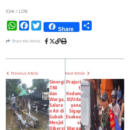
(Orik / LCN)
WhatsApp
Facebook
Twitter
Share
Share
Share this Article
Previous Article
Next Article
Sinergi
Prajuri
TNI
t
dan
Kodam
Warga,
IX/Uda
Salura
yana
n Air di
Sigap
Gubuk
Evakua
Mesjid
si
Dibersi
Warga