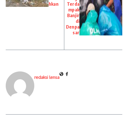
hkan
Terda
mpak
Banjir
di
Denpa
sar
redaksi lensa