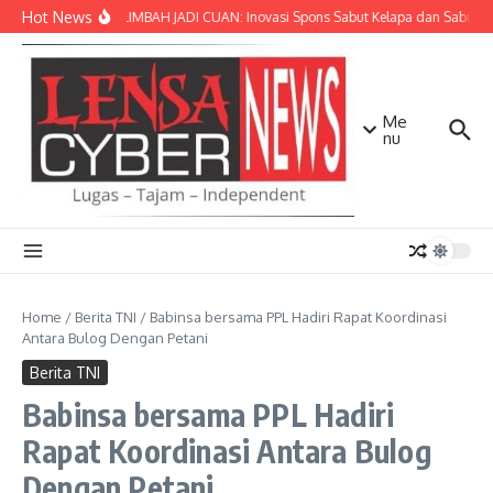
Lewati ke konten
Hot News
SULAP LIMBAH JADI CUAN: Inovasi Spons Sabut Kelapa dan Sabun C
Me
nu
Home
/
Berita TNI
/
Babinsa bersama PPL Hadiri Rapat Koordinasi
Antara Bulog Dengan Petani
Berita TNI
Babinsa bersama PPL Hadiri
Rapat Koordinasi Antara Bulog
Dengan Petani