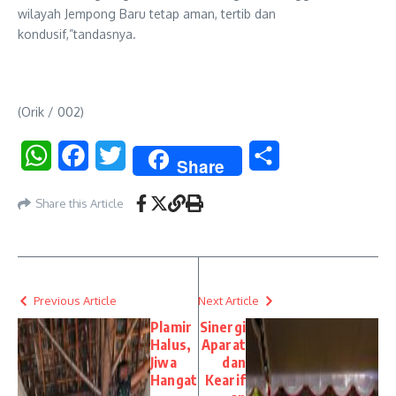
wilayah Jempong Baru tetap aman, tertib dan
kondusif,”tandasnya.
(Orik / 002)
WhatsApp
Facebook
Twitter
Share
Share
Share this Article
Previous Article
Next Article
Plamir
Sinergi
Halus,
Aparat
Jiwa
dan
Hangat
Kearif