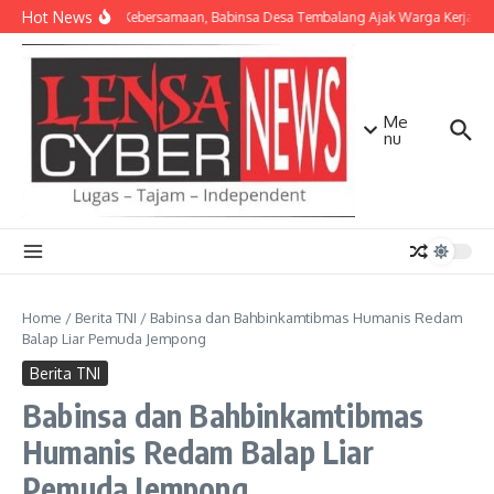
Lewati ke konten
Hot News
Pererat Kebersamaan, Babinsa Desa Tembalang Ajak Warga Kerja Bakt
Me
nu
Home
/
Berita TNI
/
Babinsa dan Bahbinkamtibmas Humanis Redam
Balap Liar Pemuda Jempong
Berita TNI
Babinsa dan Bahbinkamtibmas
Humanis Redam Balap Liar
Pemuda Jempong