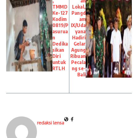
,
an
TMMD
Lokal,
Ke-127
Pangd
Kodim
am
0819/P
IX/Uda
asurua
yana
n
Hadiri
Dedika
Gelar
sikan
Agung
Diri
Ribuan
untuk
Pecala
RTLH
ng se-
Bali
redaksi lensa