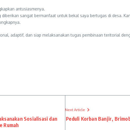
ngkapkan antusiasmenya.
 diberikan sangat bermanfaat untuk bekal saya bertugas di desa. Ka
 ungkapnya.
ional, adaptif, dan siap melaksanakan tugas pembinaan teritorial de
Next Article
ksanakan Sosialisasi dan
Peduli Korban Banjir, Brimo
ke Rumah