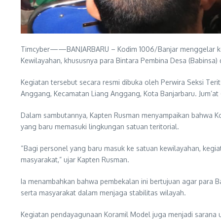
Timcyber——BANJARBARU – Kodim 1006/Banjar menggelar kegi
Kewilayahan, khususnya para Bintara Pembina Desa (Babinsa) 
Kegiatan tersebut secara resmi dibuka oleh Perwira Seksi Teri
Anggang, Kecamatan Liang Anggang, Kota Banjarbaru. Jum’at 
Dalam sambutannya, Kapten Rusman menyampaikan bahwa Koram
yang baru memasuki lingkungan satuan teritorial.
“Bagi personel yang baru masuk ke satuan kewilayahan, kegi
masyarakat,” ujar Kapten Rusman.
Ia menambahkan bahwa pembekalan ini bertujuan agar para Bab
serta masyarakat dalam menjaga stabilitas wilayah.
Kegiatan pendayagunaan Koramil Model juga menjadi sarana un