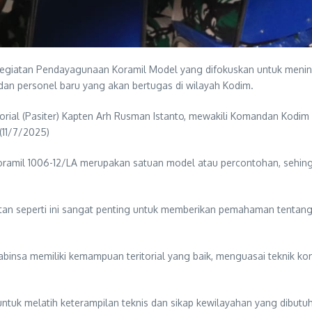
atan Pendayagunaan Koramil Model yang difokuskan untuk mening
dan personel baru yang akan bertugas di wilayah Kodim.
torial (Pasiter) Kapten Arh Rusman Istanto, mewakili Komandan Kodim
(11/7/2025)
il 1006-12/LA merupakan satuan model atau percontohan, sehingga 
atan seperti ini sangat penting untuk memberikan pemahaman tentan
insa memiliki kemampuan teritorial yang baik, menguasai teknik ko
tuk melatih keterampilan teknis dan sikap kewilayahan yang dibutuh