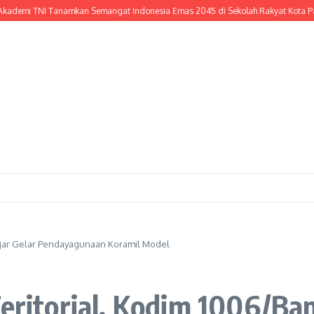
 TNI Tanamkan Semangat Indonesia Emas 2045 di Sekolah Rakyat Kota Pasuruan
anjar Gelar Pendayagunaan Koramil Model
Teritorial, Kodim 1006/Ban