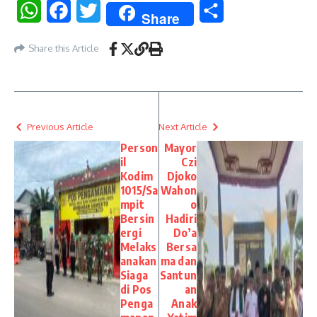
WhatsApp
Facebook
Twitter
Share
Share
Share this Article
Previous Article
Next Article
Person
Mayor
il
Czi
Kodim
Djoko
1015/Sa
Wahon
mpit
o
Bersin
Hadiri
ergi
Do’a
Melaks
Bersa
anakan
ma dan
Siaga
Santun
di Pos
an
Penga
Anak