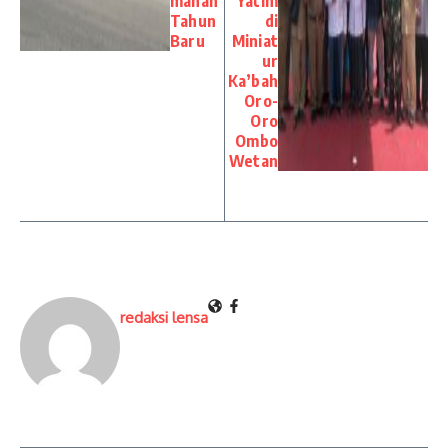
manan
Yatim
Tahun
di
Baru
Miniat
ur
Ka’bah
Oro-
Oro
Ombo
Wetan
redaksi lensa