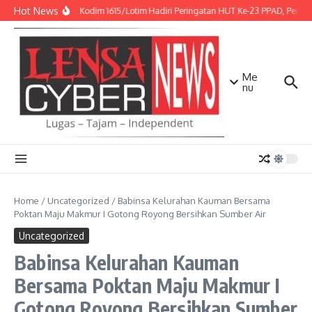
Lewati ke konten
Hot News
Kasdim Kodim 1615/Lotim Hadiri Peringatan HUT Ke-23 PPAD, Perkuat
Me
nu
Home
/
Uncategorized
/
Babinsa Kelurahan Kauman Bersama
Poktan Maju Makmur I Gotong Royong Bersihkan Sumber Air
Uncategorized
Babinsa Kelurahan Kauman
Bersama Poktan Maju Makmur I
Gotong Royong Bersihkan Sumber