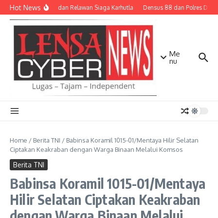
Lewati ke konten
Hot News
TNI-Polri dan Relawan Siaga Karhutla
Densus 88 dan Polres Dilibat
Me
nu
Home
/
Berita TNI
/
Babinsa Koramil 1015-01/Mentaya Hilir Selatan
Ciptakan Keakraban dengan Warga Binaan Melalui Komsos
Berita TNI
Babinsa Koramil 1015-01/Mentaya
Hilir Selatan Ciptakan Keakraban
dengan Warga Binaan Melalui