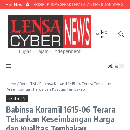
Lewati ke konten
Hot News
DENMA BRIGIF TP 31/PS GERAK CEPAT ATASI KESULITAN WARGA, D
Me
nu
Home
/
Berita TNI
/
Babinsa Koramil 1615-06 Terara Tekankan
Keseimbangan Harga dan Kualitas Tembakau
Berita TNI
Babinsa Koramil 1615-06 Terara
Tekankan Keseimbangan Harga
dan Kualitas Tembakau