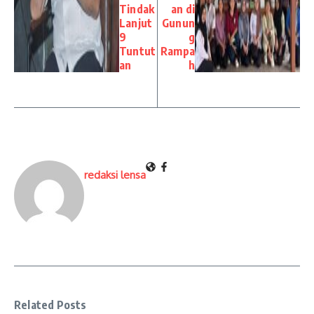
Tindak
an di
Lanjut
Gunun
9
g
Tuntut
Rampa
an
h
redaksi lensa
Related Posts