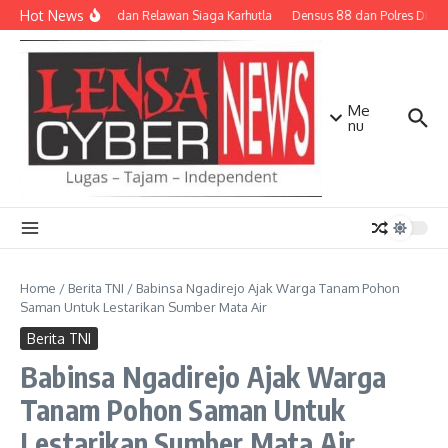
Lewati ke konten
Hot News
TNI-Polri dan Relawan Siaga Karhutla
Densus 88 dan Polres Dilibat
Me
nu
Home
/
Berita TNI
/
Babinsa Ngadirejo Ajak Warga Tanam Pohon
Saman Untuk Lestarikan Sumber Mata Air
Berita TNI
Babinsa Ngadirejo Ajak Warga
Tanam Pohon Saman Untuk
Lestarikan Sumber Mata Air