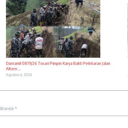
Danramil 0819/26 Tosari Pimpin Karya Bakti Pelebaran Jalan
Altern ...
Agustus 6, 2026
ditandai
*