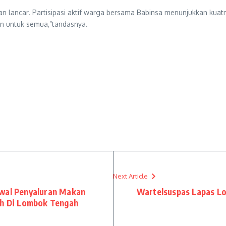
 dan lancar. Partisipasi aktif warga bersama Babinsa menunjukkan k
an untuk semua,”tandasnya.
Next Article
awal Penyaluran Makan
Wartelsuspas Lapas L
ah Di Lombok Tengah