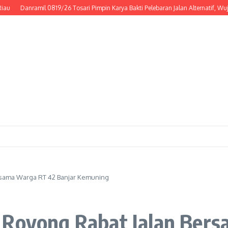
anramil 0819/26 Tosari Pimpin Karya Bakti Pelebaran Jalan Alternatif, Wujud Ny
rsama Warga RT 42 Banjar Kemuning
 Royong Rabat Jalan Ber