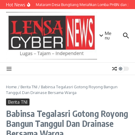
Lewati ke konten
Hot News
KKP UIN Mataram Desa Bungtiang Meriahkan Lomba PHBN dan Jalan 
Me
nu
Home
/
Berita TNI
/
Babinsa Tegalasri Gotong Royong Bangun
Tanggul Dan Drainase Bersama Warga
Berita TNI
Babinsa Tegalasri Gotong Royong
Bangun Tanggul Dan Drainase
Bersama Warga