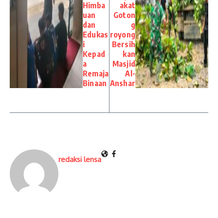
Himba
akat
uan
Goton
dan
g
Edukas
royong
i
Bersih
Kepad
kan
a
Masjid
Remaja
Al-
Binaan
Anshar
redaksi lensa