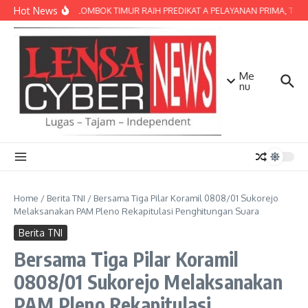
Lewati ke konten
Hot News
POLRES LOMBOK TIMUR RAIH PREDIKAT A PELAYANAN PRIMA, TERBAI
Me
nu
Home
/
Berita TNI
/
Bersama Tiga Pilar Koramil 0808/01 Sukorejo
Melaksanakan PAM Pleno Rekapitulasi Penghitungan Suara
Berita TNI
Bersama Tiga Pilar Koramil
0808/01 Sukorejo Melaksanakan
PAM Pleno Rekapitulasi