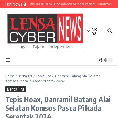
Lewati ke konten
Hot News
Api Karhutla TNBTS Blok Bungkah dan Mungal Padam, Dandim Pasurua
Me
nu
Home
/
Berita TNI
/
Tepis Hoax, Danramil Batang Alai Selatan
Komsos Pasca Pilkada Serentak 2024.
Berita TNI
Tepis Hoax, Danramil Batang Alai
Selatan Komsos Pasca Pilkada
Serentak 2024.