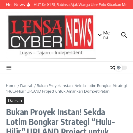
Lewati ke konten
Hot News
Sambut HUT Ke-81 RI, Babinsa Ajak Warga Ulee Pulo Kibarkan Merah P
Me
nu
Home
/
Daerah
/
Bukan Proyek Instan! Sekda Lotim Bongkar Strategi
“Hulu-Hilir” UPLAND Project untuk Amankan Dompet Petani
Daerah
Bukan Proyek Instan! Sekda
Lotim Bongkar Strategi “Hulu-
Hilir” UPLAND Project untuk