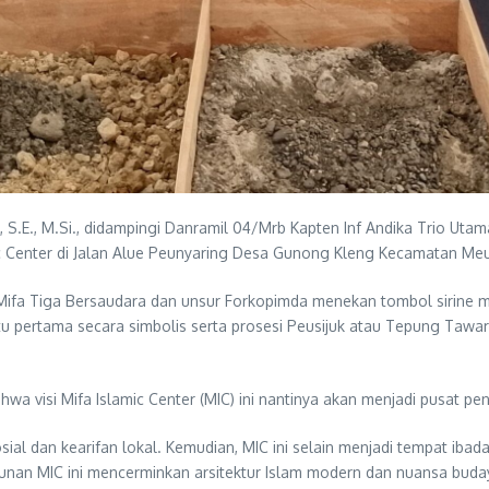
 S.E., M.Si., didampingi Danramil 04/Mrb Kapten Inf Andika Trio Uta
ic Center di Jalan Alue Peunyaring Desa Gunong Kleng Kecamatan Me
ifa Tiga Bersaudara dan unsur Forkopimda menekan tombol sirine me
tu pertama secara simbolis serta prosesi Peusijuk atau Tepung Tawa
visi Mifa Islamic Center (MIC) ini nantinya akan menjadi pusat pend
, sosial dan kearifan lokal. Kemudian, MIC ini selain menjadi tempat 
an MIC ini mencerminkan arsitektur Islam modern dan nuansa budaya 