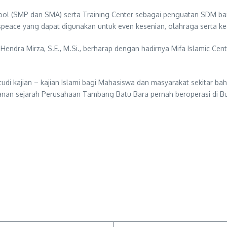
ool (SMP dan SMA) serta Training Center sebagai penguatan SDM baik s
 speace yang dapat digunakan untuk even kesenian, olahraga serta 
Hendra Mirza, S.E., M.Si., berharap dengan hadirnya Mifa Islamic Ce
di kajian – kajian Islami bagi Mahasiswa dan masyarakat sekitar bahka
nan sejarah Perusahaan Tambang Batu Bara pernah beroperasi di B