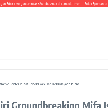
er Terorganisir Incar 526 Ribu Anak di Lombok Timur
Sidak Spontan di Tengah 
slamic Center Pusat Pendidikan Dan Kebudayaan Islam
ri Groundbreaking Mifa I