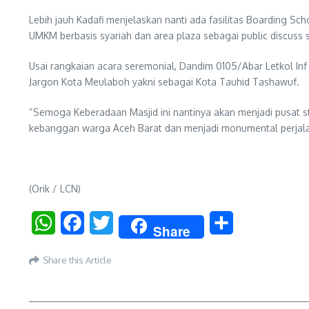
Lebih jauh Kadafi menjelaskan nanti ada fasilitas Boarding Sch
UMKM berbasis syariah dan area plaza sebagai public discuss
Usai rangkaian acara seremonial, Dandim 0105/Abar Letkol Inf 
Jargon Kota Meulaboh yakni sebagai Kota Tauhid Tashawuf.
“Semoga Keberadaan Masjid ini nantinya akan menjadi pusat stu
kebanggan warga Aceh Barat dan menjadi monumental perjala
(Orik / LCN)
WhatsApp
Facebook
Twitter
Share
Share
Share this Article