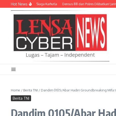
Lewati ke konten
Hot News
olri dan Relawan Siaga Karhutla
Densus 88 dan Polres Dilibatkan! Jaringan Sib
Home
/
Berita TNI
/
Dandim 0105/Abar Hadiri Groundbreaking Mifa I
Berita TNI
Dandim 0105/Abar Hadi