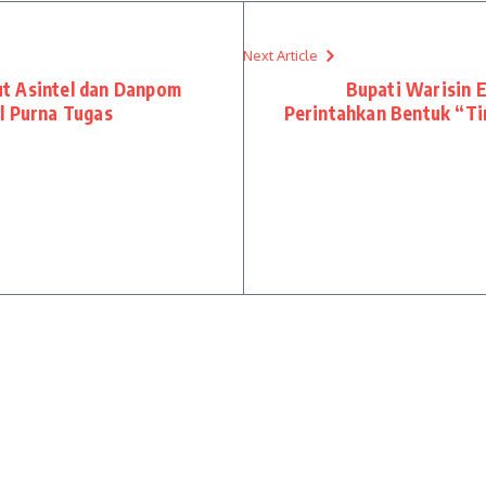
Next Article
t Asintel dan Danpom
Bupati Warisin 
l Purna Tugas
Perintahkan Bentuk “T