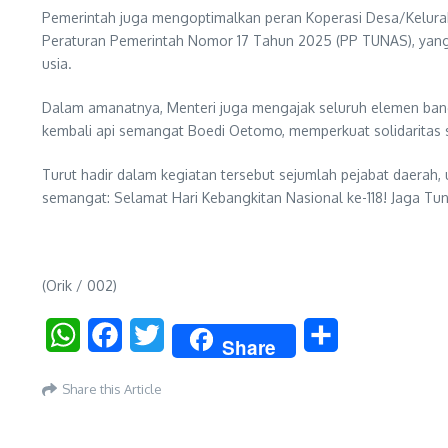
Pemerintah juga mengoptimalkan peran Koperasi Desa/Keluraha
Peraturan Pemerintah Nomor 17 Tahun 2025 (PP TUNAS), yang 
usia.
Dalam amanatnya, Menteri juga mengajak seluruh elemen bang
kembali api semangat Boedi Oetomo, memperkuat solidaritas so
Turut hadir dalam kegiatan tersebut sejumlah pejabat daerah,
semangat: Selamat Hari Kebangkitan Nasional ke-118! Jaga T
(Orik / 002)
WhatsApp
Facebook
Twitter
Share
Share
Share this Article