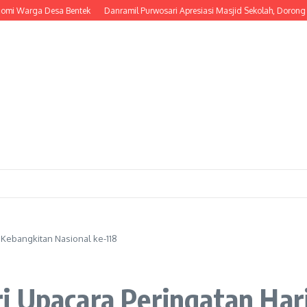
a Desa Bentek
Danramil Purwosari Apresiasi Masjid Sekolah, Dorong Lahirnya
i Kebangkitan Nasional ke-118
i Upacara Peringatan Har