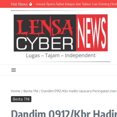
Lewati ke konten
Hot News
 JADI CUAN: Inovasi Spons Sabut Kelapa dan Sabun Cair Dorong Ekonomi Warg
Home
/
Berita TNI
/
Dandim 0912/Kbr Hadiri Upacara Peringatan Har
Berita TNI
Dandim 0912/Kbr Hadir