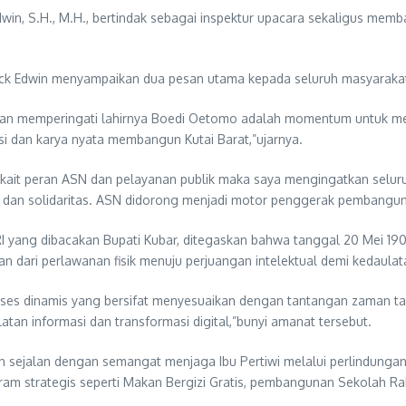
Edwin, S.H., M.H., bertindak sebagai inspektur upacara sekaligus mem
ck Edwin menyampaikan dua pesan utama kepada seluruh masyarakat 
an memperingati lahirnya Boedi Oetomo adalah momentum untuk mer
i dan karya nyata membangun Kutai Barat,”ujarnya.
terkait peran ASN dan pelayanan publik maka saya mengingatkan selur
me, dan solidaritas. ASN didorong menjadi motor penggerak pembangu
RI yang dibacakan Bupati Kubar, ditegaskan bahwa tanggal 20 Mei 1
n dari perlawanan fisik menuju perjuangan intelektual demi kedaulat
ses dinamis yang bersifat menyesuaikan dengan tantangan zaman tanp
atan informasi dan transformasi digital,”bunyi amanat tersebut.
n sejalan dengan semangat menjaga Ibu Pertiwi melalui perlindung
ram strategis seperti Makan Bergizi Gratis, pembangunan Sekolah Ra