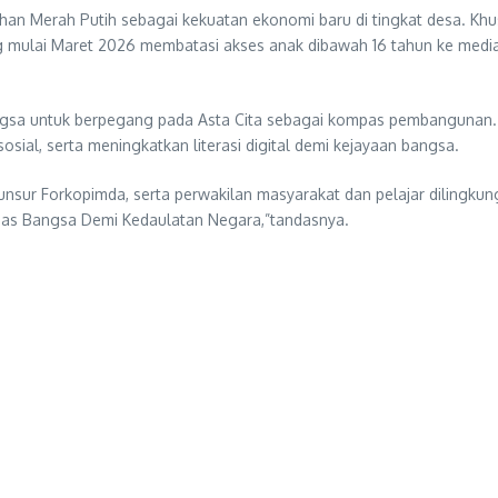
n Merah Putih sebagai kekuatan ekonomi baru di tingkat desa. Khus
mulai Maret 2026 membatasi akses anak dibawah 16 tahun ke media s
sa untuk berpegang pada Asta Cita sebagai kompas pembangunan. Pe
sial, serta meningkatkan literasi digital demi kejayaan bangsa.
 unsur Forkopimda, serta perwakilan masyarakat dan pelajar dilingku
unas Bangsa Demi Kedaulatan Negara,”tandasnya.