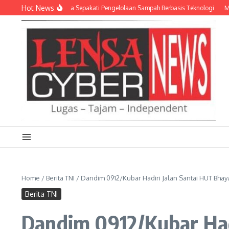
Lewati ke konten
Hot News
 dan Empat Pemda Sepakati Pengelolaan Sampah Berbasis Teknologi
Meriahka
Home
/
Berita TNI
/
Dandim 0912/Kubar Hadiri Jalan Santai HUT Bhaya
Berita TNI
Dandim 0912/Kubar Had