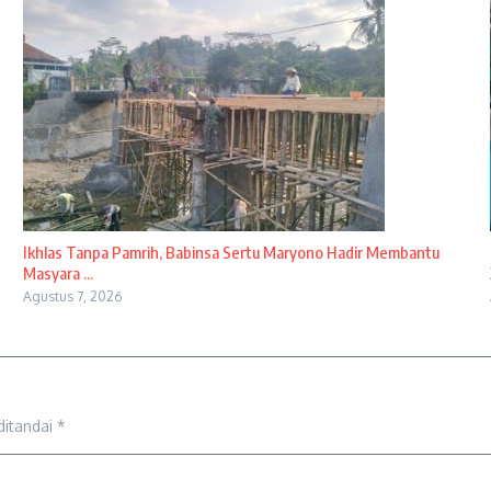
Ikhlas Tanpa Pamrih, Babinsa Sertu Maryono Hadir Membantu
Masyara ...
Agustus 7, 2026
ditandai
*