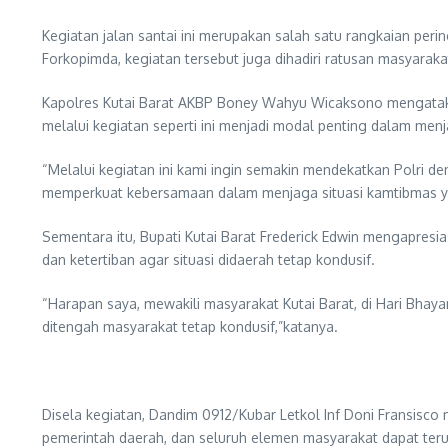
Kegiatan jalan santai ini merupakan salah satu rangkaian per
Forkopimda, kegiatan tersebut juga dihadiri ratusan masyarak
Kapolres Kutai Barat AKBP Boney Wahyu Wicaksono mengatakan
melalui kegiatan seperti ini menjadi modal penting dalam men
“Melalui kegiatan ini kami ingin semakin mendekatkan Polri d
memperkuat kebersamaan dalam menjaga situasi kamtibmas ya
Sementara itu, Bupati Kutai Barat Frederick Edwin mengapres
dan ketertiban agar situasi didaerah tetap kondusif.
“Harapan saya, mewakili masyarakat Kutai Barat, di Hari Bhay
ditengah masyarakat tetap kondusif,”katanya.
Disela kegiatan, Dandim 0912/Kubar Letkol Inf Doni Fransisco 
pemerintah daerah, dan seluruh elemen masyarakat dapat ter