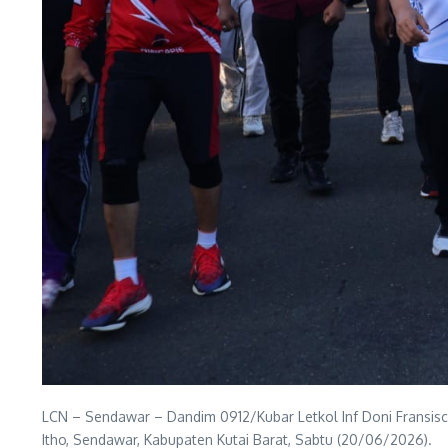
LCN – Sendawar – Dandim 0912/Kubar Letkol Inf Doni Fransisc
Itho, Sendawar, Kabupaten Kutai Barat, Sabtu (20/06/2026).