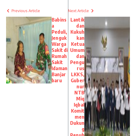
Previous Article
Next Article
Babins
Lantik
a
dan
Peduli,
Kukuh
Jenguk
kan
Warga
Ketua
Sakit di
Umum
Rumah
dan
Sakit
Pengu
Idaman
rus
Banjar
LKKS,
baru
Guber
nur
NTB
Miq
Iqbal
Komit
men
Dukun
g
Penuh