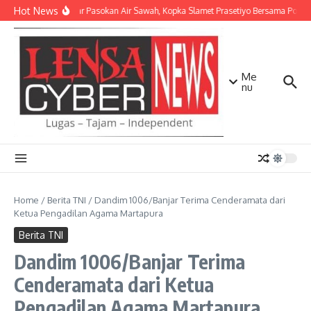
Lewati ke konten
Hot News
Perlancar Pasokan Air Sawah, Kopka Slamet Prasetiyo Bersama Poktan 
Me
nu
Home
/
Berita TNI
/
Dandim 1006/Banjar Terima Cenderamata dari
Ketua Pengadilan Agama Martapura
Berita TNI
Dandim 1006/Banjar Terima
Cenderamata dari Ketua
Pengadilan Agama Martapura