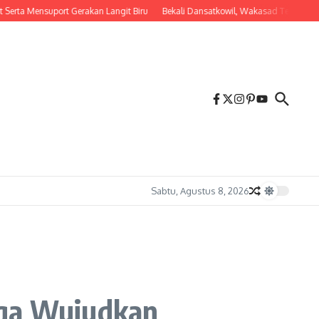
nsuport Gerakan Langit Biru
Bekali Dansatkowil, Wakasad Tekankan Penting
Sabtu, Agustus 8, 2026
rga Wujudkan