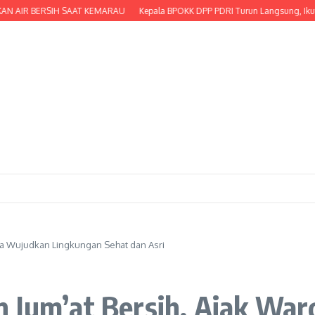
 BERSIH SAAT KEMARAU
Kepala BPOKK DPP PDRI Turun Langsung, Ikut Serta Me
rga Wujudkan Lingkungan Sehat dan Asri
n Jum’at Bersih, Ajak Wa