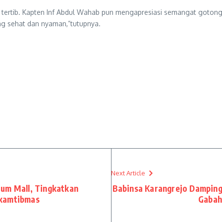
n tertib. Kapten Inf Abdul Wahab pun mengapresiasi semangat goto
ang sehat dan nyaman,”tutupnya.
Next Article
rum Mall, Tingkatkan
Babinsa Karangrejo Damping
rkamtibmas
Gabah