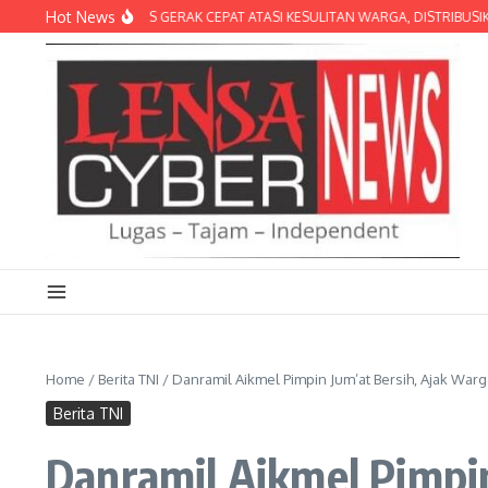
Lewati ke konten
Hot News
BRIGIF TP 31/PS GERAK CEPAT ATASI KESULITAN WARGA, DISTRIBUSIKAN AIR
Home
/
Berita TNI
/
Danramil Aikmel Pimpin Jum’at Bersih, Ajak Wa
Berita TNI
Danramil Aikmel Pimpi