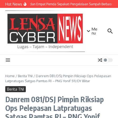
Lewati ke konten
Hot News
TNI AD dan Empat Pemda Sepakati Pengelolaan Sampah Berbasis Tek
Me
nu
Home
/
Berita TNI
/
Danrem 081/DSJ Pimpin Riksiap Ops Pelepasan
Latpratugas Satgas Pamtas RI – PNG Yonif 511/DY Blitar
Berita TNI
Danrem 081/DSJ Pimpin Riksiap
Ops Pelepasan Latpratugas
Satgas Pamtas RI – PNG Yonif