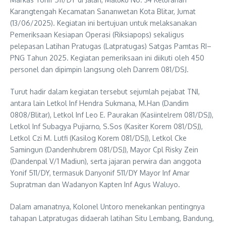
Karangtengah Kecamatan Sananwetan Kota Blitar, Jumat
(13/06/2025). Kegiatan ini bertujuan untuk melaksanakan
Pemeriksaan Kesiapan Operasi (Riksiapops) sekaligus
pelepasan Latihan Pratugas (Latpratugas) Satgas Pamtas RI–
PNG Tahun 2025. Kegiatan pemeriksaan ini diikuti oleh 450
personel dan dipimpin langsung oleh Danrem 081/DSJ.
Turut hadir dalam kegiatan tersebut sejumlah pejabat TNI,
antara lain Letkol Inf Hendra Sukmana, M.Han (Dandim
0808/Blitar), Letkol Inf Leo E. Paurakan (Kasiintelrem 081/DSJ),
Letkol Inf Subagya Pujiarno, S.Sos (Kasiter Korem 081/DSJ),
Letkol Czi M. Lutfi (Kasilog Korem 081/DSJ), Letkol Cke
Samingun (Dandenhubrem 081/DSJ), Mayor Cpl Risky Zein
(Dandenpal V/1 Madiun), serta jajaran perwira dan anggota
Yonif 511/DY, termasuk Danyonif 511/DY Mayor Inf Amar
Supratman dan Wadanyon Kapten Inf Agus Waluyo.
Dalam amanatnya, Kolonel Untoro menekankan pentingnya
tahapan Latpratugas didaerah latihan Situ Lembang, Bandung,