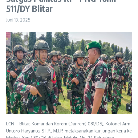
511/DY Blitar
Juni 13, 2025
LCN – Blitar, Komandan Korem (Danrem) 081/DSJ, Kolonel Arm
Untoro Haryanto, S.I.P., M.I.P, melaksanakan kunjungan kerja ke
Markas Yonif 511/DY di Jalan, Maluku No. 34 Kelurahan