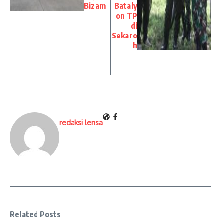
Bizam
Bataly
on TP
di
Sekaro
h
redaksi lensa
Related Posts