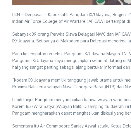
LCN – Denpasar – Kapoksahli Pangdam IX/Udayana, Brigjen TNI
Indian Air Force College of Air Warfare (IAF CAW) bertempat 
Sebanyak 39 orang Perwira Siswa Delegasi NWC dan IAF CAW 
IX/Udayana. Setibanya di Makodam para Delegasi menerima ja
Pada kesempatan tersebut Pangdam IX/Udayana Mayjen TNI Mu
Pangdam IX/Udayana saya mengucapkan selamat datang di Mak
hal yang sangat penting sebagai ajang bertukar informasi 
“Kodam IX/Udayana memiliki tanggung jawab utama untuk menja
Provinsi Bali serta wilayah Nusa Tenggara Barat (NTB) dan N
Lebih lanjut Pangdam menyampaikan bahwa wilayah yang berad
Korem 163/Wira Satya (Wilayah Bali). Disamping itu daerah i
Pangdam mengharapkan dapat menghasilkan diskusi yang be
Sementara itu Air Commodore Sanjay Aswal selaku Ketua De