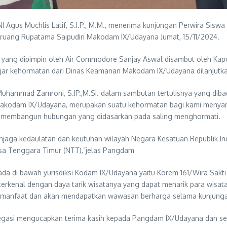
 Agus Muchlis Latif, S.I.P., M.M., menerima kunjungan Perwira Sis
di ruang Rupatama Saipudin Makodam IX/Udayana Jumat, 15/11/2024.
yang dipimpin oleh Air Commodore Sanjay Aswal disambut oleh Kap
jar kehormatan dari Dinas Keamanan Makodam IX/Udayana dilanjutka
hammad Zamroni, S.IP.,M.Si. dalam sambutan tertulisnya yang dib
odam IX/Udayana, merupakan suatu kehormatan bagi kami menyambut
dan membangun hubungan yang didasarkan pada saling menghormati.
ga kedaulatan dan keutuhan wilayah Negara Kesatuan Republik Indon
usa Tenggara Timur (NTT),”jelas Pangdam
a di bawah yurisdiksi Kodam IX/Udayana yaitu Korem 161/Wira Sakti
ni terkenal dengan daya tarik wisatanya yang dapat menarik para wi
rmanfaat dan akan mendapatkan wawasan berharga selama kunjung
legasi mengucapkan terima kasih kepada Pangdam IX/Udayana dan s