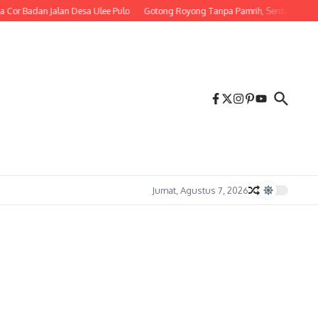
an Jalan Desa Ulee Pulo
Gotong Royong Tanpa Pamrih, Serda M. Irwandi Ba
Jumat, Agustus 7, 2026