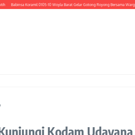
binsa Koramil 0105-10 Woyla Barat Gelar Gotong Royong Bersama Warga Cor Bad
a
a Kunjungi Kodam Udayana