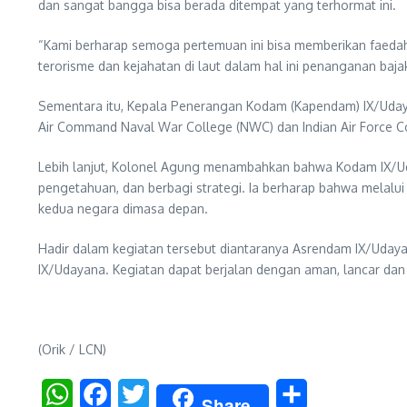
dan sangat bangga bisa berada ditempat yang terhormat ini.
“Kami berharap semoga pertemuan ini bisa memberikan faedah
terorisme dan kejahatan di laut dalam hal ini penanganan bajak 
Sementara itu, Kepala Penerangan Kodam (Kapendam) IX/Udaya
Air Command Naval War College (NWC) dan Indian Air Force Co
Lebih lanjut, Kolonel Agung menambahkan bahwa Kodam IX/Uday
pengetahuan, dan berbagi strategi. Ia berharap bahwa melal
kedua negara dimasa depan.
Hadir dalam kegiatan tersebut diantaranya Asrendam IX/Uda
IX/Udayana. Kegiatan dapat berjalan dengan aman, lancar dan 
(Orik / LCN)
WhatsApp
Facebook
Twitter
Share
Share