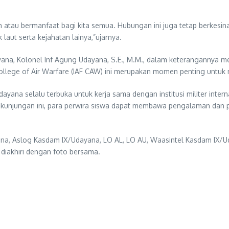
 atau bermanfaat bagi kita semua. Hubungan ini juga tetap berkes
laut serta kejahatan lainya,”ujarnya.
na, Kolonel Inf Agung Udayana, S.E., M.M., dalam keterangannya m
llege of Air Warfare (IAF CAW) ini merupakan momen penting untuk m
ana selalu terbuka untuk kerja sama dengan institusi militer inter
ui kunjungan ini, para perwira siswa dapat membawa pengalaman dan
yana, Aslog Kasdam IX/Udayana, LO AL, LO AU, Waasintel Kasdam I
diakhiri dengan foto bersama.