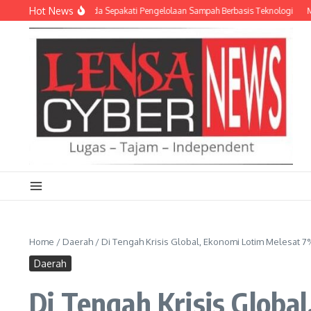
Lewati ke konten
Hot News
an Empat Pemda Sepakati Pengelolaan Sampah Berbasis Teknologi
Meriahkan 
Home
/
Daerah
/
Di Tengah Krisis Global, Ekonomi Lotim Melesat 7%
Daerah
Di Tengah Krisis Globa