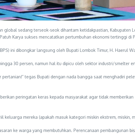
an global sedang terseok-seok dihantam ketidakpastian, Kabupaten L
Patuh Karya sukses mencatatkan pertumbuhan ekonomi tertinggi di 
 (BPS) ini dibongkar langsung oleh Bupati Lombok Timur, H. Haerul Wa
ga 30 persen, namun hal itu dipicu oleh sektor industri/smelter 
r pertanian!” tegas Bupati dengan nada bangga saat menghadiri pel
berikan peringatan keras kepada masyarakat agar tidak memberikan da
il keluarga mereka (apakah masuk kategori miskin ekstrem, miskin, 
asaran ke warga yang membutuhkan. Perencanaan pembangunan bisa 