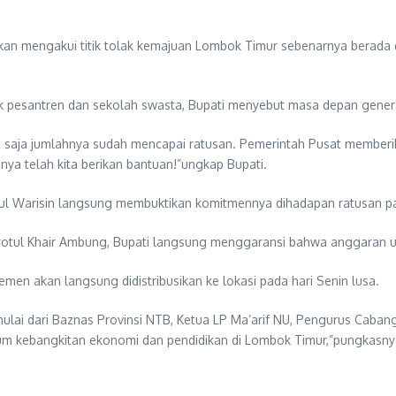
lakan mengakui titik tolak kemajuan Lombok Timur sebenarnya berada
ok pesantren dan sekolah swasta, Bupati menyebut masa depan gener
saja jumlahnya sudah mencapai ratusan. Pemerintah Pusat memberikan
ya telah kita berikan bantuan!”ungkap Bupati.
erul Warisin langsung membuktikan komitmennya dihadapan ratusan p
rotul Khair Ambung, Bupati langsung menggaransi bahwa anggaran un
emen akan langsung didistribusikan ke lokasi pada hari Senin lusa.
h, mulai dari Baznas Provinsi NTB, Ketua LP Ma’arif NU, Pengurus Cab
 kebangkitan ekonomi dan pendidikan di Lombok Timur,”pungkasny