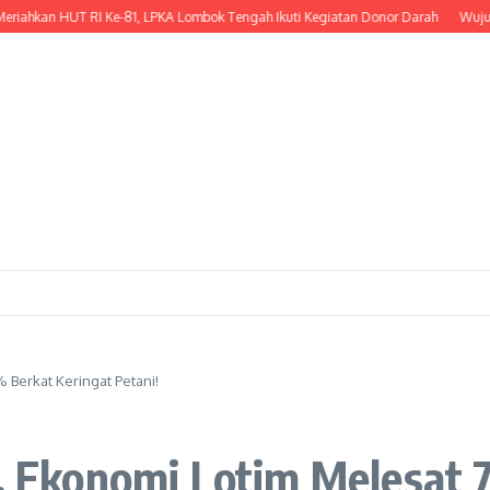
HUT RI Ke-81, LPKA Lombok Tengah Ikuti Kegiatan Donor Darah
Wujud Kepedul
 Berkat Keringat Petani!
l, Ekonomi Lotim Melesat