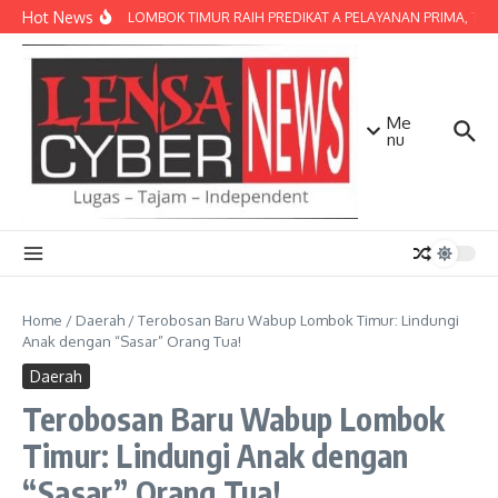
Lewati ke konten
Hot News
POLRES LOMBOK TIMUR RAIH PREDIKAT A PELAYANAN PRIMA, TERBA
Me
nu
Home
/
Daerah
/
Terobosan Baru Wabup Lombok Timur: Lindungi
Anak dengan “Sasar” Orang Tua!
Daerah
Terobosan Baru Wabup Lombok
Timur: Lindungi Anak dengan
“Sasar” Orang Tua!