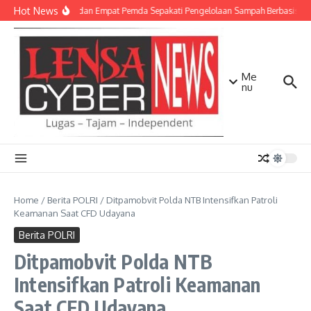
Lewati ke konten
Hot News
TNI AD dan Empat Pemda Sepakati Pengelolaan Sampah Berbasis Tek
Me
nu
Home
/
Berita POLRI
/
Ditpamobvit Polda NTB Intensifkan Patroli
Keamanan Saat CFD Udayana
Berita POLRI
Ditpamobvit Polda NTB
Intensifkan Patroli Keamanan
Saat CFD Udayana