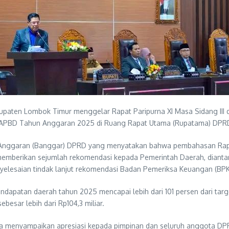
paten Lombok Timur menggelar Rapat Paripurna XI Masa Sidang III
 APBD Tahun Anggaran 2025 di Ruang Rapat Utama (Rupatama) DPRD
n Anggaran (Banggar) DPRD yang menyatakan bahwa pembahasan Rap
 memberikan sejumlah rekomendasi kepada Pemerintah Daerah, dianta
nyelesaian tindak lanjut rekomendasi Badan Pemeriksa Keuangan (BPK
apatan daerah tahun 2025 mencapai lebih dari 101 persen dari targe
besar lebih dari Rp104,3 miliar.
nya menyampaikan apresiasi kepada pimpinan dan seluruh anggota D