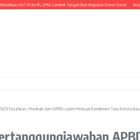
hkan HUT RI Ke-81, LPKA Lombok Tengah Ikuti Kegiatan Donor Darah
Wujud Ke
025 Disahkan, Pemkab dan DPRD Lotim Perkuat Komitmen Tata Kelola Ke
Pertanggungjawaban APBD