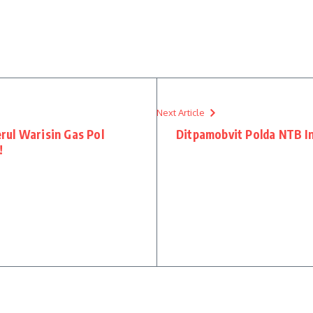
Next Article
rul Warisin Gas Pol
Ditpamobvit Polda NTB I
!