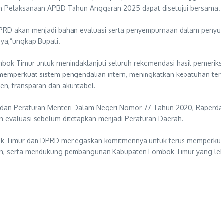
n Pelaksanaan APBD Tahun Anggaran 2025 dapat disetujui bersama.
i DPRD akan menjadi bahan evaluasi serta penyempurnaan dalam pen
a,”ungkap Bupati.
k Timur untuk menindaklanjuti seluruh rekomendasi hasil pemeriksa
memperkuat sistem pengendalian intern, meningkatkan kepatuhan t
ien, transparan dan akuntabel.
9 dan Peraturan Menteri Dalam Negeri Nomor 77 Tahun 2020, Raper
n evaluasi sebelum ditetapkan menjadi Peraturan Daerah.
mbok Timur dan DPRD menegaskan komitmennya untuk terus memperkua
ah, serta mendukung pembangunan Kabupaten Lombok Timur yang lebih