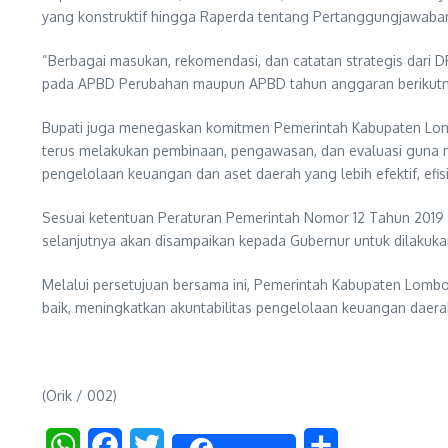
yang konstruktif hingga Raperda tentang Pertanggungjawaba
“Berbagai masukan, rekomendasi, dan catatan strategis dar
pada APBD Perubahan maupun APBD tahun anggaran berikutny
Bupati juga menegaskan komitmen Pemerintah Kabupaten Lombo
terus melakukan pembinaan, pengawasan, dan evaluasi guna 
pengelolaan keuangan dan aset daerah yang lebih efektif, efis
‎Sesuai ketentuan Peraturan Pemerintah Nomor 12 Tahun 201
selanjutnya akan disampaikan kepada Gubernur untuk dilakuka
‎Melalui persetujuan bersama ini, Pemerintah Kabupaten Lo
baik, meningkatkan akuntabilitas pengelolaan keuangan daer
(Orik / 002)
WhatsApp
Facebook
Twitter
Share