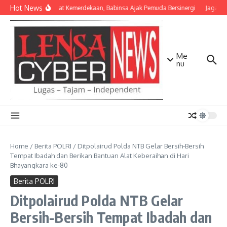
Lewati ke konten
Hot News
Semangat Kemerdekaan, Babinsa Ajak Pemuda Bersinergi
Jaga Mat
Me
nu
Home
/
Berita POLRI
/
Ditpolairud Polda NTB Gelar Bersih-Bersih
Tempat Ibadah dan Berikan Bantuan Alat Keberaihan di Hari
Bhayangkara ke-80
Berita POLRI
Ditpolairud Polda NTB Gelar
Bersih-Bersih Tempat Ibadah dan