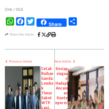
(Orik / 002)
WhatsApp
Facebook
Twitter
Share
Share
Share this Article
Previous Article
Next Article
Cetak
Kesiap
Raihan
siagaa
Ganda:
n
Lombo
Hadapi
k
Ancam
Timur
an
Sabet
Konte
WTP
nporer
Lagi,
,