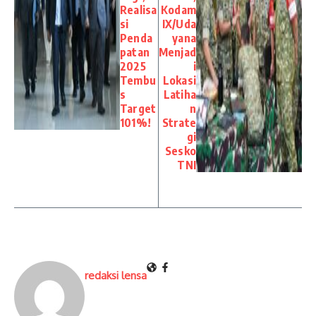
Realisa
Kodam
si
IX/Uda
Penda
yana
patan
Menjad
2025
i
Tembu
Lokasi
s
Latiha
Target
n
101%!
Strate
gi
Sesko
TNI
redaksi lensa