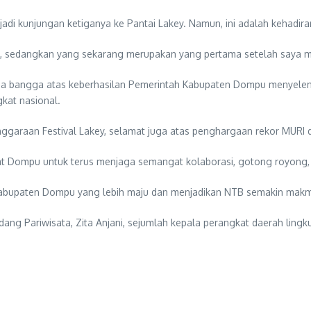
adi kunjungan ketiganya ke Pantai Lakey. Namun, ini adalah kehadir
ni, sedangkan yang sekarang merupakan yang pertama setelah saya me
sa bangga atas keberhasilan Pemerintah Kabupaten Dompu menyele
gkat nasional.
garaan Festival Lakey, selamat juga atas penghargaan rekor MURI dar
 Dompu untuk terus menjaga semangat kolaborasi, gotong royong, 
bupaten Dompu yang lebih maju dan menjadikan NTB semakin makmu
dang Pariwisata, Zita Anjani, sejumlah kepala perangkat daerah lingk