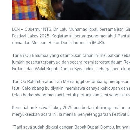
LCN – Gubernur NTB, Dr. Lalu Muhamad Iqbal, bersama istri, Si
Festival Lakey 2025. Kegiatan ini berlangsung meriah di Pan
dunia dari Museum Rekor Dunia Indonesia (MURI).
Tarian Ou Balumba yang ditampilkan tahun ini melibatkan seb
jumlah peserta terbanyak, dan secara resmi tercatat dalam 
Firdaus dan Wakil Bupati Dompu Syirajuddin, sebagai bentuk 
Tari Ou Balumba atau Tari Memanggil Gelombang merupakan
laut. Gelombang itu diyakini membawa cahaya kehidupan dan rez
telah berkembang menjadi bentuk pertunjukan seni yang inklusif 
Kemeriahan Festival Lakey 2025 pun berlanjut hingga malam 
menyukseskan acara ini. Ia menilai penyelenggaraan Festival
“Tadi saya sudah diskusi dengan Bapak Bupati Dompu, intinya pe