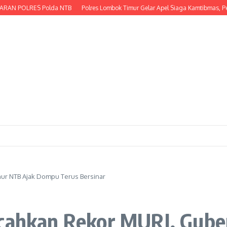
OLRES Polda NTB
Polres Lombok Timur Gelar Apel Siaga Kamtibmas, Perkuat 
nur NTB Ajak Dompu Terus Bersinar
ecahkan Rekor MURI, Gub