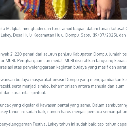
nta M. Iqbal, menghadiri dan turut ambil bagian dalam tarian kolosa
tai Lakey, Desa Hu’u, Kecamatan Hu’u, Dompu, Sabtu (19/07/2025), d
anyak 21.220 penari dari seluruh penjuru Kabupaten Dompu. Jumlah t
Rekor MURI. Penghargaan dan medali MURI diserahkan langsung kepad
apresiasi atas penyelenggaraan kegiatan budaya yang masif dan sara
 warisan budaya masyarakat pesisir Dompu yang menggambarkan ke
eki, serta menjadi simbol keharmonisan antara manusia dan alam. Awal
dan sarat nilai spiritual.
puncak yang digelar di kawasan pantai yang sama. Dalam sambutanny
 Lakey tahun ini sudah baik, namun harus menjadi pemacu semangat u
nyelenggaraan Festival Lakey tahun ini sudah baik, tapi tahun depan 