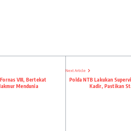
Next Article
ornas VIII, Bertekat
Polda NTB Lakukan Superv
Makmur Mendunia
Kadir, Pastikan S