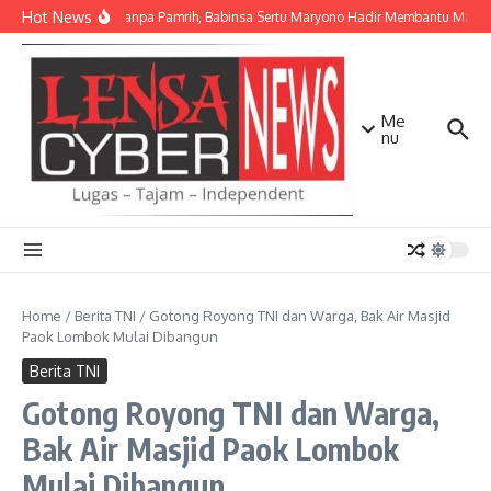
Lewati ke konten
Hot News
Ikhlas Tanpa Pamrih, Babinsa Sertu Maryono Hadir Membantu Masy
Me
nu
Home
/
Berita TNI
/
Gotong Royong TNI dan Warga, Bak Air Masjid
Paok Lombok Mulai Dibangun
Berita TNI
Gotong Royong TNI dan Warga,
Bak Air Masjid Paok Lombok
Mulai Dibangun