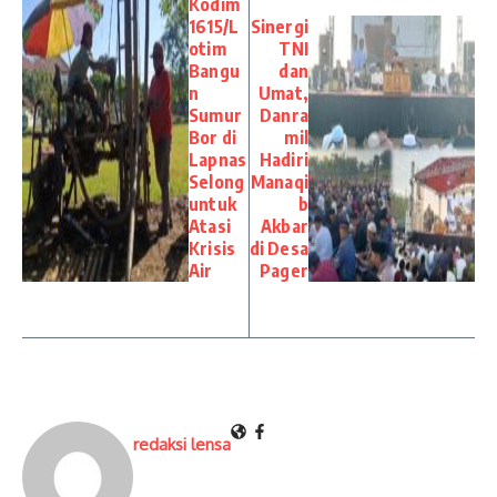
Kodim
1615/L
Sinergi
otim
TNI
Bangu
dan
n
Umat,
Sumur
Danra
Bor di
mil
Lapnas
Hadiri
Selong
Manaqi
untuk
b
Atasi
Akbar
Krisis
di Desa
Air
Pager
redaksi lensa