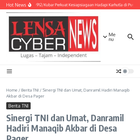
Lewati ke konten
Hot News
Kodim 0912/Kubar Perkuat Kesiapsiagaan Hadapi Karhutla di Punca
Me
nu
Home
/
Berita TNI
/
Sinergi TNI dan Umat, Danramil Hadiri Manaqib
Akbar di Desa Pager
Berita TNI
Sinergi TNI dan Umat, Danramil
Hadiri Manaqib Akbar di Desa
Pager