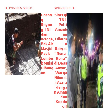
Previous Article
Next Article
Goton
Sinergi
g
TNI-
Royon
Polri
g TNI
Amank
dan
an
Warga,
Hibura
Bak Air
n
Masjid
Rakyat
Paok
“Rona-
Lombo
Rona”
k Mulai
di Desa
Dibang
Anyar,
un
Warga
Nikmat
i Acara
denga
n Aman
dan
Kondu
sif