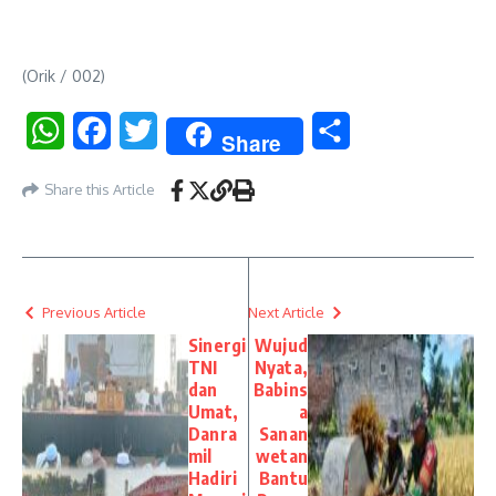
(Orik / 002)
WhatsApp
Facebook
Twitter
Share
Share
Share this Article
Previous Article
Next Article
Sinergi
Wujud
TNI
Nyata,
dan
Babins
Umat,
a
Danra
Sanan
mil
wetan
Hadiri
Bantu