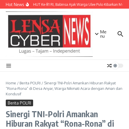
Lewati ke konten
Hot News
Sambut HUT Ke-81 RI, Babinsa Ajak Warga Ulee Pulo Kibarkan Merah P
Me
nu
Home
/
Berita POLRI
/
Sinergi TNI-Polri Amankan Hiburan Rakyat
“Rona-Rona” di Desa Anyar, Warga Nikmati Acara dengan Aman dan
Kondusif
Berita POLRI
Sinergi TNI-Polri Amankan
Hiburan Rakyat “Rona-Rona” di