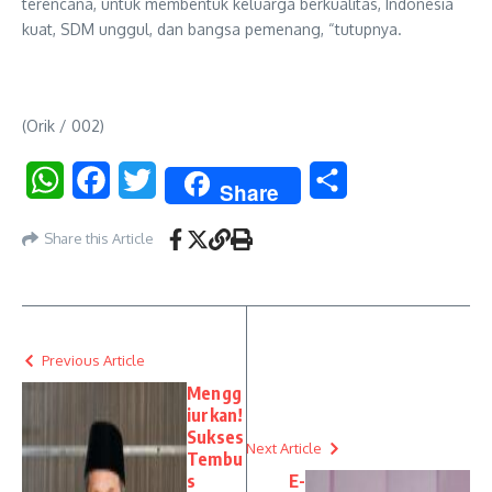
terencana, untuk membentuk keluarga berkualitas, Indonesia
kuat, SDM unggul, dan bangsa pemenang, “tutupnya.
(Orik / 002)
WhatsApp
Facebook
Twitter
Share
Share
Share this Article
Previous Article
Mengg
iurkan!
Sukses
Next Article
Tembu
s
E-