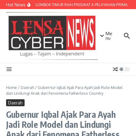
Lewati ke konten
Hot News
POLRES LOMBOK TIMUR RAIH PREDIKAT A PELAYANAN PRIMA, TERBA
Me
nu
Home
/
Daerah
/
Gubernur Iqbal Ajak Para Ayah Jadi Role Model
dan Lindungi Anak dari Fenomena Fatherless Country
Daerah
Gubernur Iqbal Ajak Para Ayah
Jadi Role Model dan Lindungi
Anak dari Fenomena Fatherless