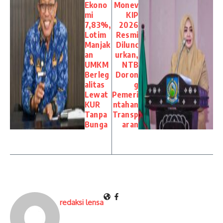
Ekono
Monev
mi
KIP
7,83%,
2026
Lotim
Resmi
Manjak
Dilunc
an
urkan,
UMKM
NTB
Berleg
Doron
alitas
g
Lewat
Pemeri
KUR
ntahan
Tanpa
Transp
Bunga
aran
redaksi lensa